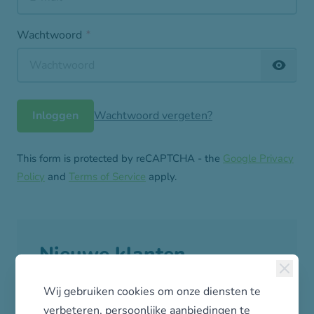
Wachtwoord
Password hidden
Inloggen
Wachtwoord vergeten?
This form is protected by reCAPTCHA - the
Google Privacy
Policy
and
Terms of Service
apply.
Nieuwe klanten
Ons online dealerportaal is bedoeld voor
Wij gebruiken cookies om onze diensten te
zakelijke klanten. Vraag eenvoudig een
verbeteren, persoonlijke aanbiedingen te