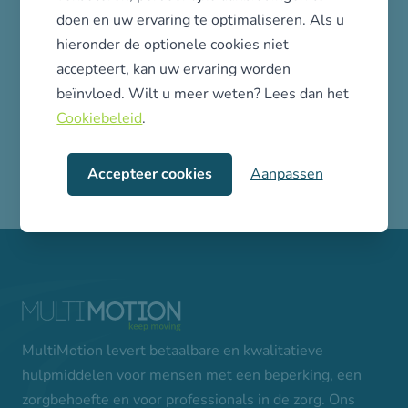
dealeraccount aan om toegang te krijgen tot
doen en uw ervaring te optimaliseren. Als u
ons assortiment en bestellingen te kunnen
hieronder de optionele cookies niet
plaatsen.
accepteert, kan uw ervaring worden
beïnvloed. Wilt u meer weten? Lees dan het
Account aanmaken
Cookiebeleid
.
Accepteer cookies
Aanpassen
MultiMotion levert betaalbare en kwalitatieve
hulpmiddelen voor mensen met een beperking, een
zorgbehoefte en voor professionals in de zorg. Ons